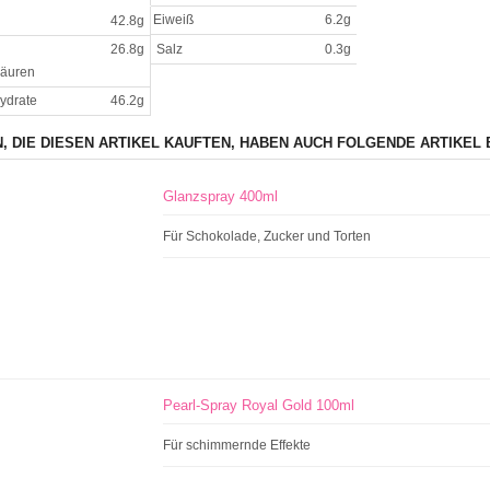
Eiweiß
6.2g
42.8g
26.8g
Salz
0.3g
säuren
ydrate
46.2g
, DIE DIESEN ARTIKEL KAUFTEN, HABEN AUCH FOLGENDE ARTIKEL 
Glanzspray 400ml
Für Schokolade, Zucker und Torten
Pearl-Spray Royal Gold 100ml
Für schimmernde Effekte