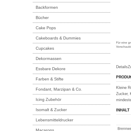
Backformen
Bücher
Cake Pops
Cakeboards & Dummies
Für eine gr
Vorschaubi
Cupcakes
Dekormassen
Details
Z
Essbare Dekore
PRODU
Farben & Stifte
Kleine R
Fondant, Marzipan & Co.
Zucker,
Icing Zubehör
mindeste
Isomalt & Zucker
INHALT
Lebensmitteldrucker
Brennwe
Macarons