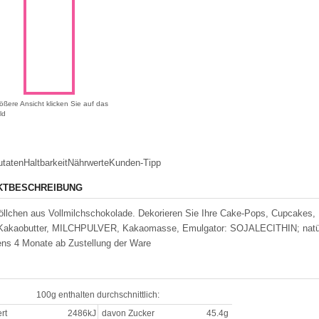
ößere Ansicht klicken Sie auf das
ld
utaten
Haltbarkeit
Nährwerte
Kunden-Tipp
KTBESCHREIBUNG
öllchen aus Vollmilchschokolade. Dekorieren Sie Ihre Cake-Pops, Cupcakes, 
 Kakaobutter, MILCHPULVER, Kakaomasse, Emulgator: SOJALECITHIN; natürl
ns 4 Monate ab Zustellung der Ware
100g enthalten durchschnittlich:
rt
2486kJ
davon Zucker
45.4g