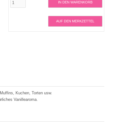
IN DEN WARENKORB
AUF DEN MERKZETTEL
Muffins, Kuchen, Torten usw.
iches Vanillearoma.