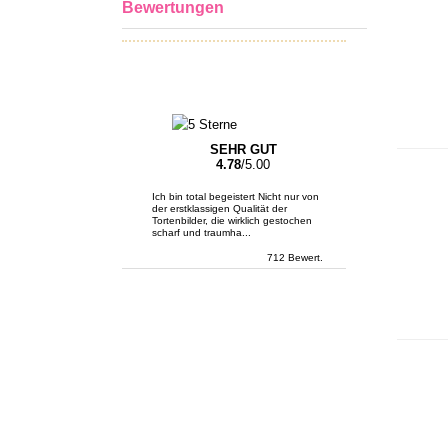
Bewertungen
SEHR GUT
4.78
/5.00
Ich bin total begeistert Nicht nur von
der erstklassigen Qualität der
Tortenbilder, die wirklich gestochen
scharf und traumha...
712 Bewert.