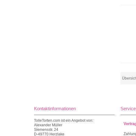
Übersic
Kontaktinformationen
Service
TolleTorten.com ist ein Angebot von:
Vertra
Alexander Müller
Siemensstr. 24
Zahlun
D-49770 Herzlake