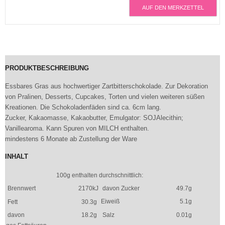
AUF DEN MERKZETTEL
PRODUKTBESCHREIBUNG
Essbares Gras aus hochwertiger Zartbitterschokolade. Zur Dekoration
von Pralinen, Desserts, Cupcakes, Torten und vielen weiteren süßen
Kreationen. Die Schokoladenfäden sind ca. 6cm lang.
Zucker, Kakaomasse, Kakaobutter, Emulgator: SOJAlecithin;
Vanillearoma. Kann Spuren von MILCH enthalten.
mindestens 6 Monate ab Zustellung der Ware
INHALT
100g enthalten durchschnittlich:
Brennwert
2170kJ
davon Zucker
49.7g
Eiweiß
5.1g
Fett
30.3g
davon
18.2g
Salz
0.01g