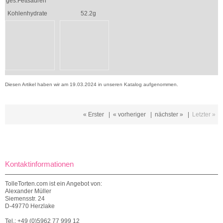
ges.Fettsäuren
Kohlenhydrate
52.2g
Diesen Artikel haben wir am 19.03.2024 in unseren Katalog aufgenommen.
« Erster
|
« vorheriger
|
nächster »
|
Letzter »
Kontaktinformationen
TolleTorten.com ist ein Angebot von:
Alexander Müller
Siemensstr. 24
D-49770 Herzlake
Tel.: +49 (0)5962 77 999 12