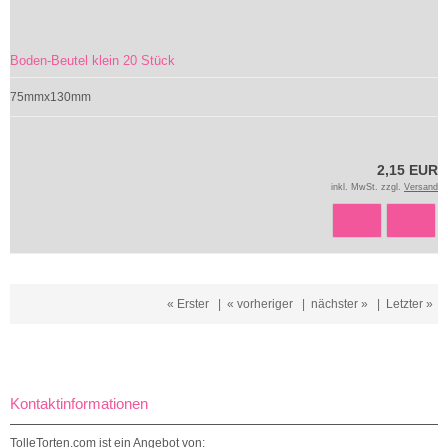
Boden-Beutel klein 20 Stück
75mmx130mm
2,15 EUR
inkl. MwSt. zzgl.
Versand
« Erster
|
« vorheriger
|
nächster »
|
Letzter »
Kontaktinformationen
TolleTorten.com ist ein Angebot von: