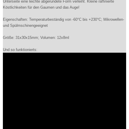
Unterseite eine leichte abgerundete Form verleiht. Kleine raffinierte
Köstlichkeiten für den Gaumen und das Auge!
Eigenschaften: Temperaturbeständig von -60°C bis +230°C; Mikrowellen-
und Spülmschinengeeignet
Größe: 31x30x15mm; Volumen: 12x8ml
Und so funktionierts: