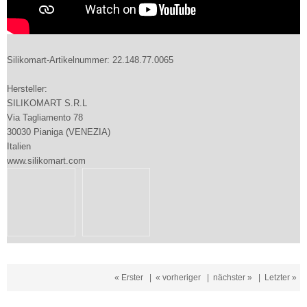
Silikomart-Artikelnummer: 22.148.77.0065
Hersteller:
SILIKOMART S.R.L
Via Tagliamento 78
30030 Pianiga (VENEZIA)
Italien
www.silikomart.com
« Erster
|
« vorheriger
|
nächster »
|
Letzter »