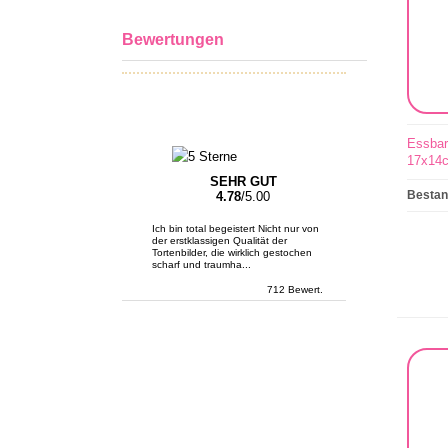
Bewertungen
Essbar
17x14
SEHR GUT
Besta
4.78
/5.00
Ich bin total begeistert Nicht nur von
der erstklassigen Qualität der
Tortenbilder, die wirklich gestochen
scharf und traumha...
712 Bewert.