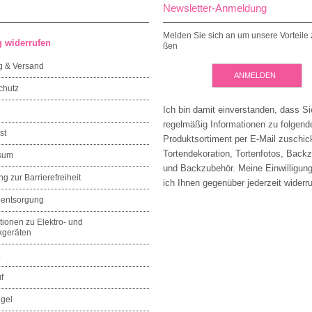
Newsletter-Anmeldung
Melden Sie sich an um unsere Vorteile 
g widerrufen
ßen
g & Versand
ANMELDEN
chutz
Ich bin damit einverstanden, dass Si
regelmäßig Informationen zu folgen
st
Produktsortiment per E-Mail zuschic
Tortendekoration, Tortenfotos, Back
sum
und Backzubehör. Meine Einwilligun
ng zur Barrierefreiheit
ich Ihnen gegenüber jederzeit widerru
eentsorgung
tionen zu Elektro- und
kgeräten
f
egel