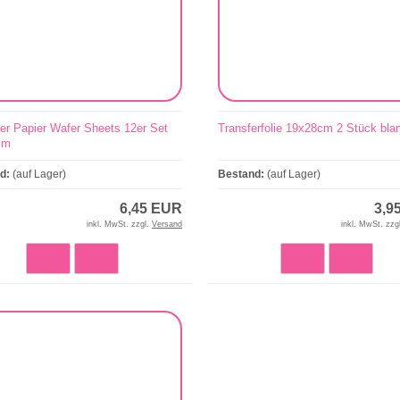
er Papier Wafer Sheets 12er Set
Transferfolie 19x28cm 2 Stück bla
cm
nd:
(auf Lager)
Bestand:
(auf Lager)
6,45 EUR
3,9
inkl. MwSt. zzgl.
Versand
inkl. MwSt. zzg