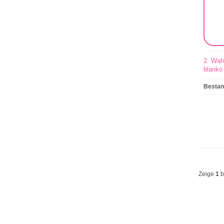
2. Wah
blanko
Besta
Zeige
1
b