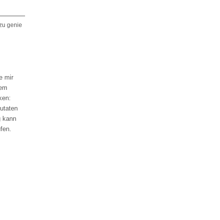
zu genie
e mir
dem
ken:
zutaten
g kann
fen.