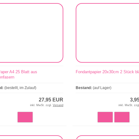
aper A4 25 Blatt aus
Fondantpapier 20x30cm 2 Stück b
enfasern
nd:
(bestellt, im Zulauf)
Bestand:
(auf Lager)
27,95 EUR
3,9
inkl. MwSt. zzgl.
Versand
inkl. MwSt. zzg