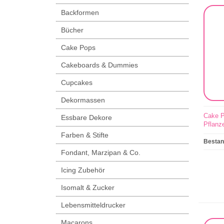
Backformen
Bücher
Cake Pops
Cakeboards & Dummies
Cupcakes
Dekormassen
Cake P
Essbare Dekore
Pflanz
Farben & Stifte
Besta
Fondant, Marzipan & Co.
Icing Zubehör
Isomalt & Zucker
Lebensmitteldrucker
Macarons