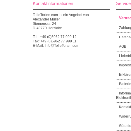
Kontaktinformationen
Service
TolleTorten.com ist ein Angebot von:
Vertra
Alexander Müller
Siemensstr. 24
Zahlun
D-49770 Herzlake
Tel.: +49 (0)5962 77 999 12
Datens
Fax: +49 (0)5962 77 999 11
E-Mail: Info@TolleTorten.com
AGB
Lieferfri
Impres
Erkläru
Batteri
Informa
Elektroni
Kontakt
Widerru
Gütesi