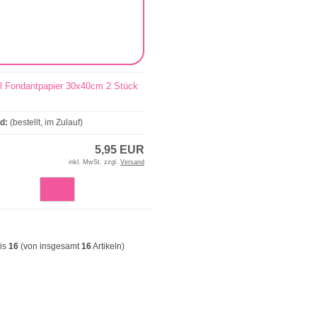
l Fondantpapier 30x40cm 2 Stück
nd:
(bestellt, im Zulauf)
5,95 EUR
inkl. MwSt. zzgl.
Versand
is
16
(von insgesamt
16
Artikeln)