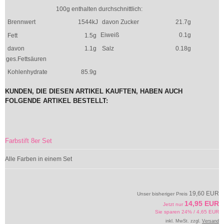
100g enthalten durchschnittlich:
Brennwert
1544kJ
davon Zucker
21.7g
Eiweiß
0.1g
Fett
1.5g
davon
1.1g
Salz
0.18g
ges.Fettsäuren
Kohlenhydrate
85.9g
KUNDEN, DIE DIESEN ARTIKEL KAUFTEN, HABEN AUCH
FOLGENDE ARTIKEL BESTELLT:
Farbstift 8er Set
Alle Farben in einem Set
19,60 EUR
Unser bisheriger Preis
14,95 EUR
Jetzt nur
Sie sparen 24% / 4,65 EUR
inkl. MwSt. zzgl.
Versand