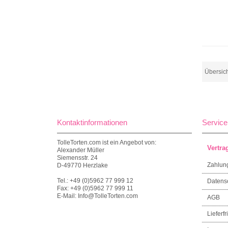
Übersic
Kontaktinformationen
Service
TolleTorten.com ist ein Angebot von:
Vertra
Alexander Müller
Siemensstr. 24
Zahlun
D-49770 Herzlake
Tel.: +49 (0)5962 77 999 12
Datens
Fax: +49 (0)5962 77 999 11
E-Mail: Info@TolleTorten.com
AGB
Lieferfri