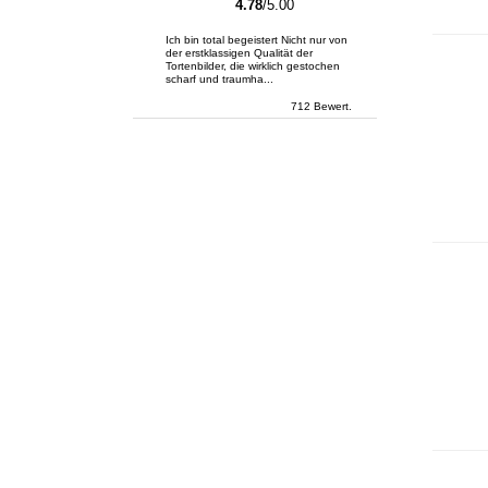
4.78
/5.00
Ich bin total begeistert Nicht nur von
der erstklassigen Qualität der
Tortenbilder, die wirklich gestochen
scharf und traumha...
712 Bewert.