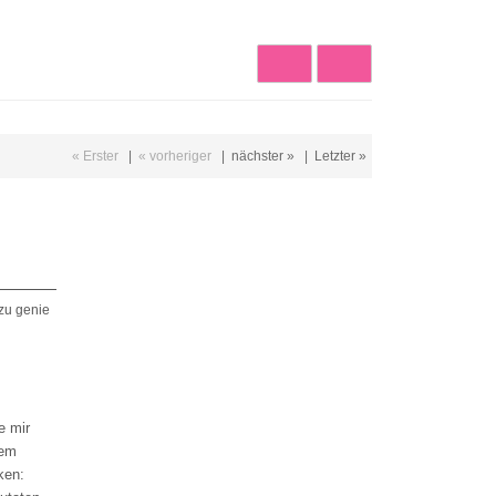
« Erster
|
« vorheriger
|
nächster »
|
Letzter »
zu genie
e mir
dem
ken: