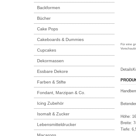
Backformen
Bücher
Cake Pops
Cakeboards & Dummies
Für eine gr
Vorschaubi
Cupcakes
Dekormassen
Details
K
Essbare Dekore
PRODU
Farben & Stifte
Handbema
Fondant, Marzipan & Co.
Icing Zubehör
Betender
Isomalt & Zucker
Höhe: 1
Breite: 
Lebensmitteldrucker
Tiefe: 6
Macarons