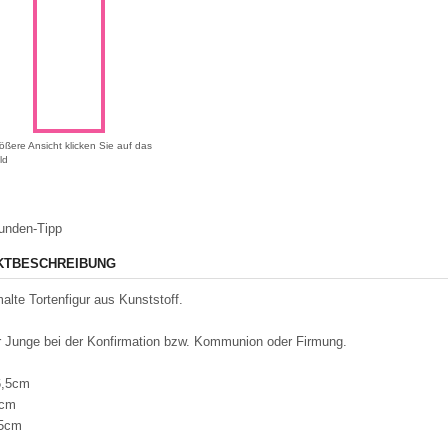
ößere Ansicht klicken Sie auf das
ld
unden-Tipp
KTBESCHREIBUNG
lte Tortenfigur aus Kunststoff.
 Junge bei der Konfirmation bzw. Kommunion oder Firmung.
6,5cm
7cm
,5cm