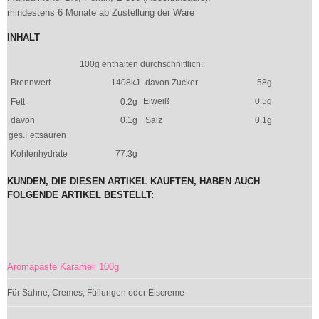
mindestens 6 Monate ab Zustellung der Ware
INHALT
100g enthalten durchschnittlich:
Brennwert
1408kJ
davon Zucker
58g
Eiweiß
0.5g
Fett
0.2g
davon
0.1g
Salz
0.1g
ges.Fettsäuren
Kohlenhydrate
77.3g
KUNDEN, DIE DIESEN ARTIKEL KAUFTEN, HABEN AUCH
FOLGENDE ARTIKEL BESTELLT:
Aromapaste Karamell 100g
Für Sahne, Cremes, Füllungen oder Eiscreme