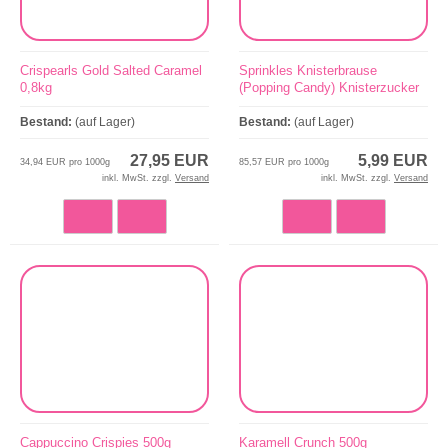
Crispearls Gold Salted Caramel
Sprinkles Knisterbrause
0,8kg
(Popping Candy) Knisterzucker
70g
Bestand:
(auf Lager)
Bestand:
(auf Lager)
27,95 EUR
5,99 EUR
34,94 EUR pro 1000g
85,57 EUR pro 1000g
inkl. MwSt. zzgl.
Versand
inkl. MwSt. zzgl.
Versand
Cappuccino Crispies 500g
Karamell Crunch 500g