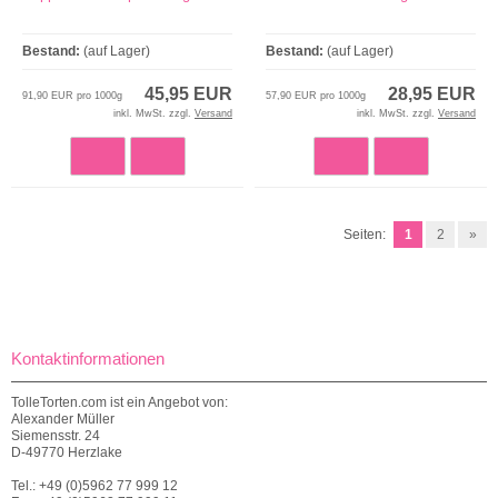
Bestand:
(auf Lager)
Bestand:
(auf Lager)
45,95 EUR
28,95 EUR
91,90 EUR pro 1000g
57,90 EUR pro 1000g
inkl. MwSt. zzgl.
Versand
inkl. MwSt. zzgl.
Versand
Seiten:
1
2
»
Kontaktinformationen
TolleTorten.com ist ein Angebot von:
Alexander Müller
Siemensstr. 24
D-49770 Herzlake
Tel.: +49 (0)5962 77 999 12