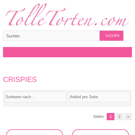
SUCHEN
CRISPIES
Seiten:
1
2
»