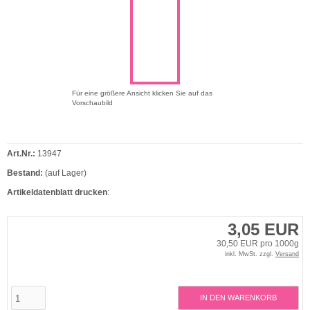
Für eine größere Ansicht klicken Sie auf das
Vorschaubild
Art.Nr.:
13947
Bestand:
(auf Lager)
Artikeldatenblatt drucken
:
3,05 EUR
30,50 EUR pro 1000g
inkl. MwSt. zzgl.
Versand
IN DEN WARENKORB