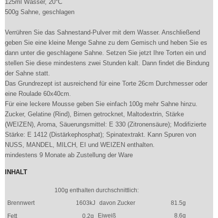
125ml Wasser, 20°C
500g Sahne, geschlagen
Verrühren Sie das Sahnestand-Pulver mit dem Wasser. Anschließend
geben Sie eine kleine Menge Sahne zu dem Gemisch und heben Sie es
dann unter die geschlagene Sahne. Setzen Sie jetzt Ihre Torten ein und
stellen Sie diese mindestens zwei Stunden kalt. Dann findet die Bindung
der Sahne statt.
Das Grundrezept ist ausreichend für eine Torte 26cm Durchmesser oder
eine Roulade 60x40cm.
Für eine leckere Mousse geben Sie einfach 100g mehr Sahne hinzu.
Zucker, Gelatine (Rind), Birnen getrocknet, Maltodextrin, Stärke
(WEIZEN), Aroma, Säuerungsmittel: E 330 (Zitronensäure); Modifizierte
Stärke: E 1412 (Distärkephosphat); Spinatextrakt. Kann Spuren von
NUSS, MANDEL, MILCH, EI und WEIZEN enthalten.
mindestens 9 Monate ab Zustellung der Ware
INHALT
100g enthalten durchschnittlich:
Brennwert
1603kJ
davon Zucker
81.5g
Eiweiß
8.6g
Fett
0.2g