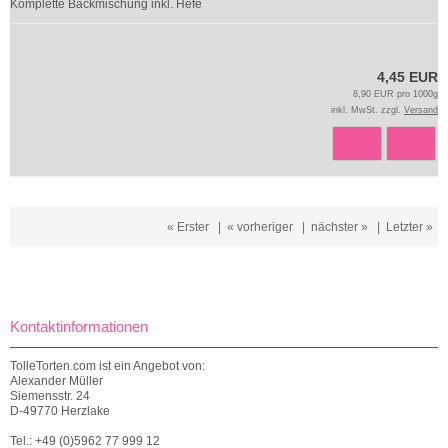
Komplette Backmischung inkl. Hefe
4,45 EUR
8,90 EUR pro 1000g
inkl. MwSt. zzgl.
Versand
« Erster
|
« vorheriger
|
nächster »
|
Letzter »
Kontaktinformationen
TolleTorten.com ist ein Angebot von:
Alexander Müller
Siemensstr. 24
D-49770 Herzlake
Tel.: +49 (0)5962 77 999 12