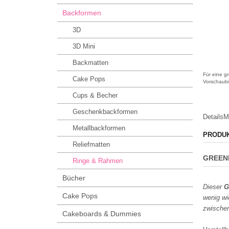
Backformen
3D
3D Mini
Backmatten
Für eine gr
Cake Pops
Vorschaubi
Cups & Becher
Geschenkbackformen
Details
M
Metallbackformen
PRODU
Reliefmatten
GREENL
Ringe & Rahmen
Bücher
Dieser
G
Cake Pops
wenig wi
zwische
Cakeboards & Dummies