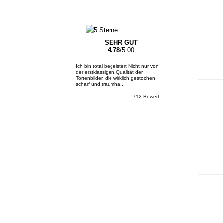
SEHR GUT
4.78
/5.00
Ich bin total begeistert Nicht nur von
der erstklassigen Qualität der
Tortenbilder, die wirklich gestochen
scharf und traumha...
712 Bewert.