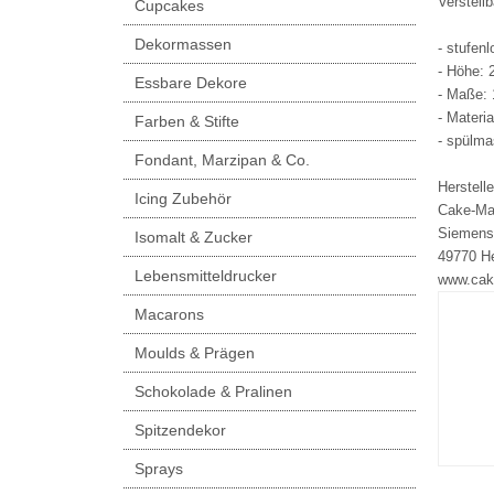
Verstell
Cupcakes
Dekormassen
- stufenl
- Höhe:
Essbare Dekore
- Maße: 
- Materia
Farben & Stifte
- spülma
Fondant, Marzipan & Co.
Herstelle
Icing Zubehör
Cake-Ma
Siemens
Isomalt & Zucker
49770 H
Lebensmitteldrucker
www.cak
Macarons
Moulds & Prägen
Schokolade & Pralinen
Spitzendekor
Sprays