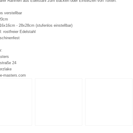
barer Rahmen aus Edelstahl zum Backen oder Einsetzen von Torten.
os verstellbar
 20cm
16x16cm - 28x28cm (stufenlos einstellbar)
l: rostfreier Edelstahl
schinenfest
r:
sters
straße 24
erzlake
e-masters.com