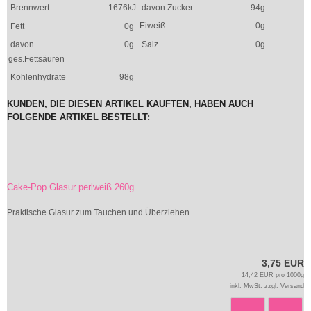
Brennwert
1676kJ
davon Zucker
94g
Eiweiß
0g
Fett
0g
davon
0g
Salz
0g
ges.Fettsäuren
Kohlenhydrate
98g
KUNDEN, DIE DIESEN ARTIKEL KAUFTEN, HABEN AUCH
FOLGENDE ARTIKEL BESTELLT:
Cake-Pop Glasur perlweiß 260g
Praktische Glasur zum Tauchen und Überziehen
3,75 EUR
14,42 EUR pro 1000g
inkl. MwSt. zzgl.
Versand