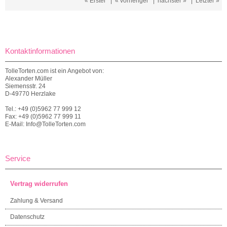
« Erster
|
« vorheriger
|
nächster »
|
Letzter »
Kontaktinformationen
TolleTorten.com ist ein Angebot von:
Alexander Müller
Siemensstr. 24
D-49770 Herzlake
Tel.: +49 (0)5962 77 999 12
Fax: +49 (0)5962 77 999 11
E-Mail: Info@TolleTorten.com
Service
Vertrag widerrufen
Zahlung & Versand
Datenschutz