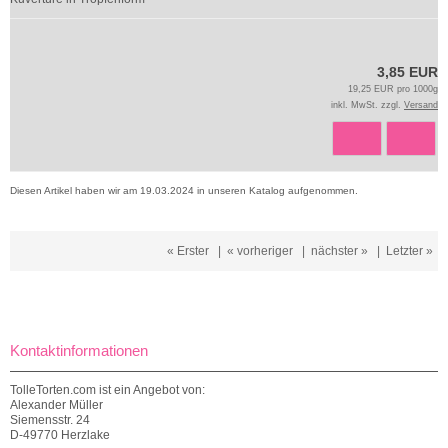
3,85 EUR
19,25 EUR pro 1000g
inkl. MwSt. zzgl.
Versand
Diesen Artikel haben wir am 19.03.2024 in unseren Katalog aufgenommen.
« Erster
|
« vorheriger
|
nächster »
|
Letzter »
Kontaktinformationen
TolleTorten.com ist ein Angebot von:
Alexander Müller
Siemensstr. 24
D-49770 Herzlake