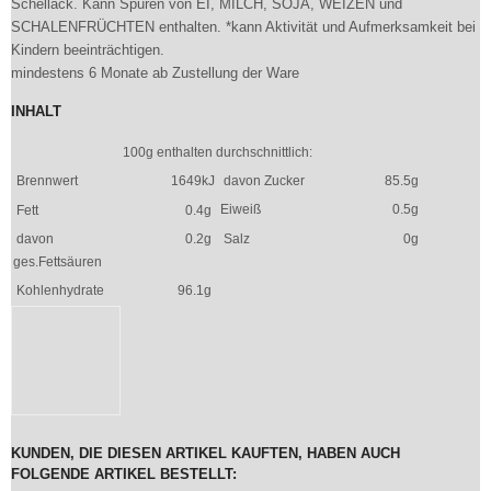
Schellack. Kann Spuren von EI, MILCH, SOJA, WEIZEN und
SCHALENFRÜCHTEN enthalten. *kann Aktivität und Aufmerksamkeit bei
Kindern beeinträchtigen.
mindestens 6 Monate ab Zustellung der Ware
INHALT
100g enthalten durchschnittlich:
Brennwert
1649kJ
davon Zucker
85.5g
Eiweiß
0.5g
Fett
0.4g
davon
0.2g
Salz
0g
ges.Fettsäuren
Kohlenhydrate
96.1g
KUNDEN, DIE DIESEN ARTIKEL KAUFTEN, HABEN AUCH
FOLGENDE ARTIKEL BESTELLT: