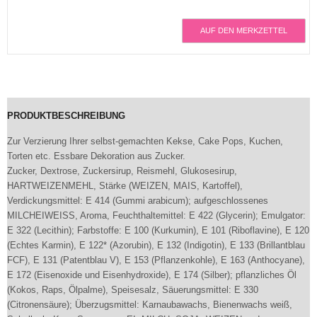
AUF DEN MERKZETTEL
PRODUKTBESCHREIBUNG
Zur Verzierung Ihrer selbst-gemachten Kekse, Cake Pops, Kuchen,
Torten etc. Essbare Dekoration aus Zucker.
Zucker, Dextrose, Zuckersirup, Reismehl, Glukosesirup,
HARTWEIZENMEHL, Stärke (WEIZEN, MAIS, Kartoffel),
Verdickungsmittel: E 414 (Gummi arabicum); aufgeschlossenes
MILCHEIWEISS, Aroma, Feuchthaltemittel: E 422 (Glycerin); Emulgator:
E 322 (Lecithin); Farbstoffe: E 100 (Kurkumin), E 101 (Riboflavine), E 120
(Echtes Karmin), E 122* (Azorubin), E 132 (Indigotin), E 133 (Brillantblau
FCF), E 131 (Patentblau V), E 153 (Pflanzenkohle), E 163 (Anthocyane),
E 172 (Eisenoxide und Eisenhydroxide), E 174 (Silber); pflanzliches Öl
(Kokos, Raps, Ölpalme), Speisesalz, Säuerungsmittel: E 330
(Citronensäure); Überzugsmittel: Karnaubawachs, Bienenwachs weiß,