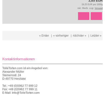
3,85 EUR
19,25 EUR pro 1000g
inkl. MwSt. zzgl.
Versand
« Erster
|
« vorheriger
|
nächster »
|
Letzter »
Kontaktinformationen
TolleTorten.com ist ein Angebot von:
Alexander Müller
Siemensstr. 24
D-49770 Herzlake
Tel.: +49 (0)5962 77 999 12
Fax: +49 (0)5962 77 999 11
E-Mail: Info@TolleTorten.com