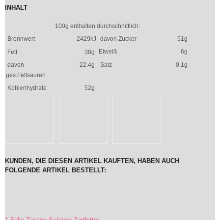
INHALT
100g enthalten durchschnittlich:
Brennwert
2429kJ
davon Zucker
51g
Eiweiß
6g
Fett
38g
davon
22.4g
Salz
0.1g
ges.Fettsäuren
Kohlenhydrate
52g
KUNDEN, DIE DIESEN ARTIKEL KAUFTEN, HABEN AUCH
FOLGENDE ARTIKEL BESTELLT:
1 Folie Tassen-Schalen Zartbitter