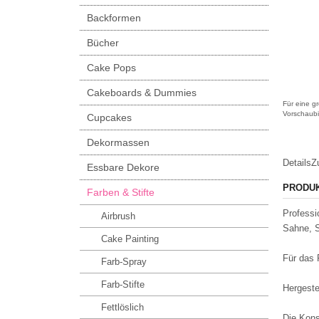
Backformen
Bücher
Cake Pops
Cakeboards & Dummies
Für eine gr
Vorschaubi
Cupcakes
Dekormassen
Details
Z
Essbare Dekore
PRODU
Farben & Stifte
Professi
Airbrush
Sahne, S
Cake Painting
Für das 
Farb-Spray
Farb-Stifte
Hergeste
Fettlöslich
Die Kons