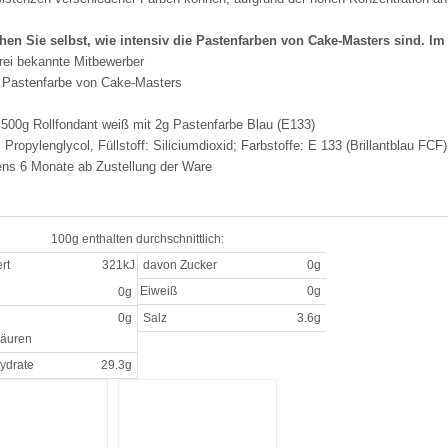
hen Sie selbst, wie intensiv die Pastenfarben von Cake-Masters sind. Im 
drei bekannte Mitbewerber
 Pastenfarbe von Cake-Masters
 500g Rollfondant weiß mit 2g Pastenfarbe Blau (E133)
 Propylenglycol, Füllstoff: Siliciumdioxid; Farbstoffe: E 133 (Brillantblau FCF)
ns 6 Monate ab Zustellung der Ware
100g enthalten durchschnittlich:
rt
321kJ
davon Zucker
0g
Eiweiß
0g
0g
0g
Salz
3.6g
säuren
ydrate
29.3g