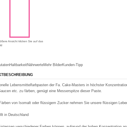
ößere Ansicht klicken Sie auf das
ld
utaten
Haltbarkeit
Nährwerte
Mehr Bilder
Kunden-Tipp
KTBESCHREIBUNG
onelle Lebensmittelfarbpasten der Fa. Cake-Masters in höchster Konzentrat
aucen etc. zu färben, genügt eine Messerspitze dieser Paste.
Färben von Isomalt oder flüssigem Zucker nehmen Sie unsere flüssigen Leben
llt in Deutschland
istenzen verschiedener Farben können, aufgrund der hohen Konzentration an F