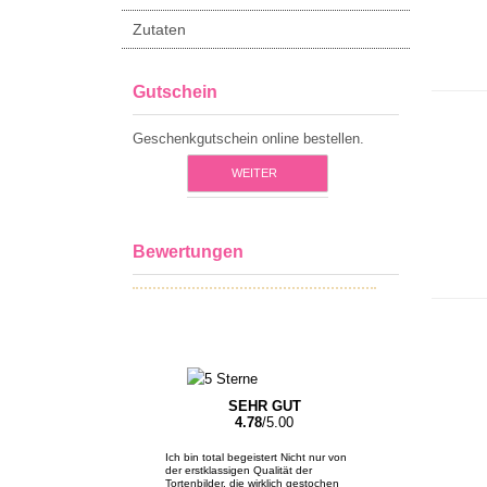
Zutaten
Gutschein
Geschenkgutschein online bestellen.
WEITER
Bewertungen
SEHR GUT
4.78
/5.00
Ich bin total begeistert Nicht nur von
der erstklassigen Qualität der
Tortenbilder, die wirklich gestochen