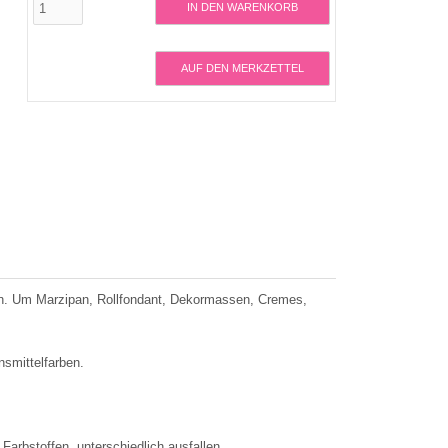
IN DEN WARENKORB
AUF DEN MERKZETTEL
ion. Um Marzipan, Rollfondant, Dekormassen, Cremes,
smittelfarben.
arbstoffen, unterschiedlich ausfallen.