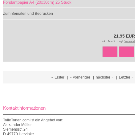
Fondantpapier A4 (20x30cm) 25 Stück
Zum Bemalen und Bedrucken
21,95 EUR
inkl. MwSt. zzgl.
Versand
« Erster
|
« vorheriger
|
nächster »
|
Letzter »
Kontaktinformationen
TolleTorten.com ist ein Angebot von:
Alexander Müller
Siemensstr. 24
D-49770 Herzlake