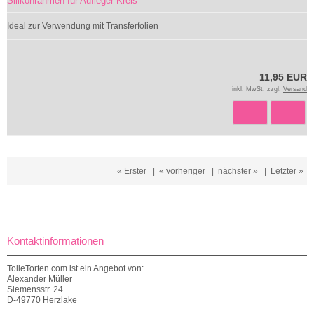
Silikonrahmen für Aufleger Kreis
Ideal zur Verwendung mit Transferfolien
11,95 EUR
inkl. MwSt. zzgl.
Versand
« Erster
|
« vorheriger
|
nächster »
|
Letzter »
Kontaktinformationen
TolleTorten.com ist ein Angebot von:
Alexander Müller
Siemensstr. 24
D-49770 Herzlake