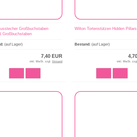
usstecher Großbuchstaben
Wilton Tortenstützen Hidden Pillars
l Großbuchstaben
nd:
(auf Lager)
Bestand:
(auf Lager)
7,40 EUR
4,7
inkl. MwSt. zzgl.
Versand
inkl. MwSt. zzg