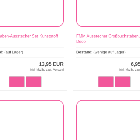
aben-Ausstecher Set Kunststoff
FMM Ausstecher Großbuchstaben 
Deco
nd:
(auf Lager)
Bestand:
(wenige auf Lager)
13,95 EUR
6,9
inkl. MwSt. zzgl.
Versand
inkl. MwSt. zzg