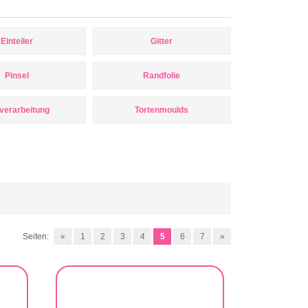
Einteiler
Gitter
Pinsel
Randfolie
verarbeitung
Tortenmoulds
Seiten:
«
1
2
3
4
5
6
7
»