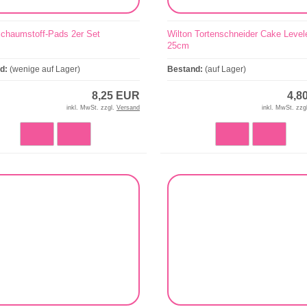
haumstoff-Pads 2er Set
Wilton Tortenschneider Cake Level
25cm
nd:
(wenige auf Lager)
Bestand:
(auf Lager)
8,25 EUR
4,8
inkl. MwSt. zzgl.
Versand
inkl. MwSt. zzg