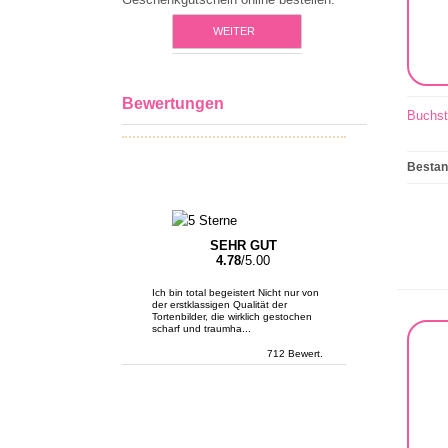
WEITER
Bewertungen
Buchst
Besta
SEHR GUT
4.78
/5.00
Ich bin total begeistert Nicht nur von
der erstklassigen Qualität der
Tortenbilder, die wirklich gestochen
scharf und traumha...
712 Bewert.