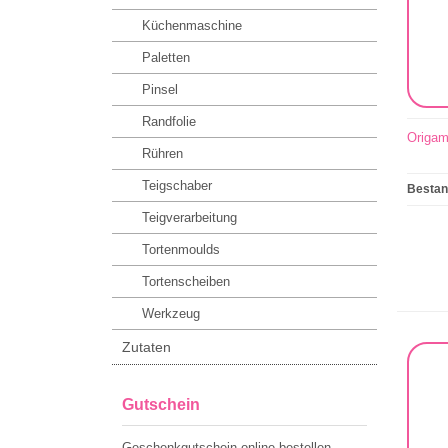
Küchenmaschine
Paletten
Pinsel
Randfolie
Origam
Rühren
Teigschaber
Besta
Teigverarbeitung
Tortenmoulds
Tortenscheiben
Werkzeug
Zutaten
Gutschein
Geschenkgutschein online bestellen.