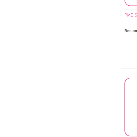
PME Sc
Besta