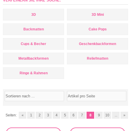
VERFEINERN SIE IHRE SUCHE:
3D
3D Mini
Backmatten
Cake Pops
Cups & Becher
Geschenkbackformen
Metallbackformen
Reliefmatten
Ringe & Rahmen
Seiten:
«
1
2
3
4
5
6
7
8
9
10
...
»