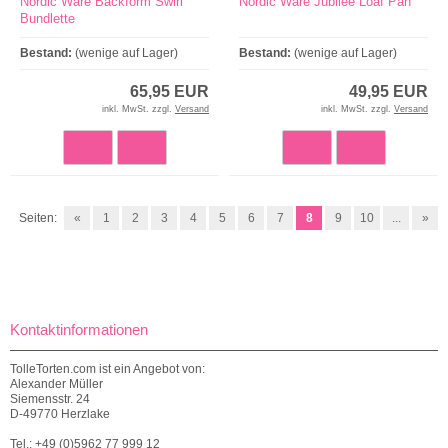
Nordic Ware Backform Swirl
Nordic Ware Jubilee Loaf Pan
Bundlette
Bestand:
(wenige auf Lager)
Bestand:
(wenige auf Lager)
65,95 EUR
49,95 EUR
inkl. MwSt. zzgl.
Versand
inkl. MwSt. zzgl.
Versand
Seiten:
«
1
2
3
4
5
6
7
8
9
10
...
»
Kontaktinformationen
TolleTorten.com ist ein Angebot von:
Alexander Müller
Siemensstr. 24
D-49770 Herzlake
Tel.: +49 (0)5962 77 999 12