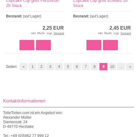
Cupcake Cup groß Prinzessin
Cupcake Cup groß schwarz 20
20 Stück
Stück
Bestand:
(auf Lager)
Bestand:
(auf Lager)
2,25 EUR
2,45 EUR
inkl. MwSt. zzgl.
Versand
inkl. MwSt. zzgl.
Versand
Seiten:
«
1
2
3
4
5
6
7
8
9
10
...
»
Kontaktinformationen
TolleTorten.com ist ein Angebot von:
Alexander Müller
Siemensstr. 24
D-49770 Herzlake
Tel.: +49 (0)5962 77 999 12