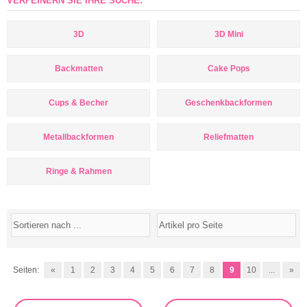
VERFEINERN SIE IHRE SUCHE:
3D
3D Mini
Backmatten
Cake Pops
Cups & Becher
Geschenkbackformen
Metallbackformen
Reliefmatten
Ringe & Rahmen
Seiten:
«
1
2
3
4
5
6
7
8
9
10
...
»