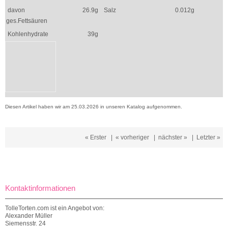
davon
26.9g
Salz
0.012g
ges.Fettsäuren
Kohlenhydrate
39g
Diesen Artikel haben wir am 25.03.2026 in unseren Katalog aufgenommen.
« Erster
|
« vorheriger
|
nächster »
|
Letzter »
Kontaktinformationen
TolleTorten.com ist ein Angebot von:
Alexander Müller
Siemensstr. 24