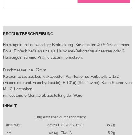
PRODUKTBESCHREIBUNG
Halbkugeln mit aufwendiger Bedruckung. Sie erhalten 40 Stück auf einer
Folie. Einfach befüllen uns als Halbkugel-Dekoration einsetzen oder 2
Halbkugeln zu eine Praline zusammensetzen.
Durchmesser: ca. 27mm
Kakaomasse, Zucker, Kakaobutter, Vanillearoma, Farbstoff: E 172
(Eisenoxide und Eisenhydroxide), E 101(i) (Riboflavine). Kann Spuren von
MILCH enthalten.
mindestens 6 Monate ab Zustellung der Ware
INHALT
100g enthalten durchschnittlich:
Brennwert
2396kJ
davon Zucker
36.7g
Eiweiß
5.2g
Fett
42.6g