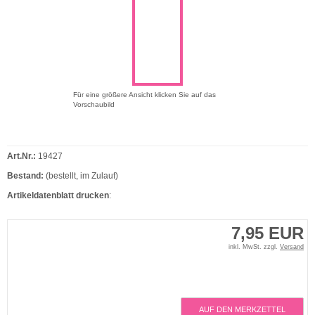
Für eine größere Ansicht klicken Sie auf das
Vorschaubild
Art.Nr.:
19427
Bestand:
(bestellt, im Zulauf)
Artikeldatenblatt drucken
:
7,95 EUR
inkl. MwSt. zzgl.
Versand
AUF DEN MERKZETTEL