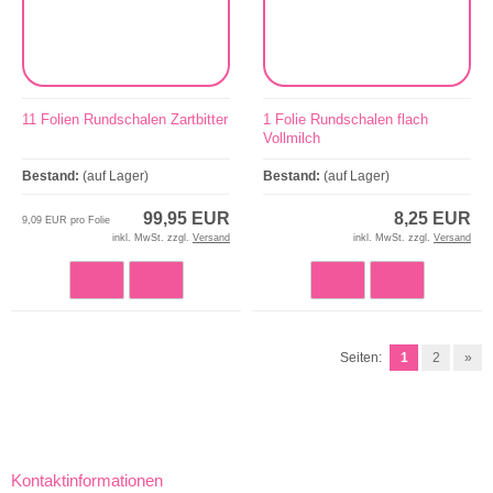
11 Folien Rundschalen Zartbitter
1 Folie Rundschalen flach
Vollmilch
Bestand:
(auf Lager)
Bestand:
(auf Lager)
99,95 EUR
8,25 EUR
9,09 EUR pro Folie
inkl. MwSt. zzgl.
Versand
inkl. MwSt. zzgl.
Versand
Seiten:
1
2
»
Kontaktinformationen