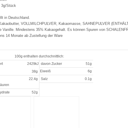
 3g/Stück
llt in Deutschland.
 Kakaobutter, VOLLMILCHPULVER, Kakaomasse, SAHNEPULVER (ENTHÄL
che Vanille. Mindestens 35% Kakaogehalt. Es können Spuren von SCHALENF
ns 14 Monate ab Zustellung der Ware
100g enthalten durchschnittlich:
rt
2429kJ
davon Zucker
51g
Eiweiß
6g
38g
22.4g
Salz
0.1g
säuren
ydrate
52g