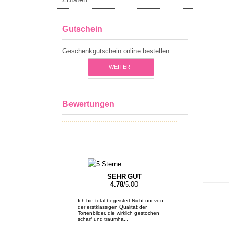
Gutschein
Geschenkgutschein online bestellen.
WEITER
Bewertungen
SEHR GUT
4.78
/5.00
Ich bin total begeistert Nicht nur von
der erstklassigen Qualität der
Tortenbilder, die wirklich gestochen
scharf und traumha...