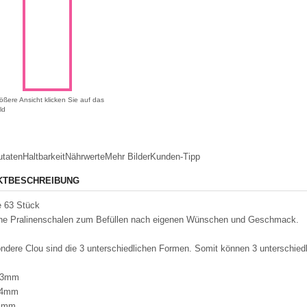
ößere Ansicht klicken Sie auf das
ld
utaten
Haltbarkeit
Nährwerte
Mehr Bilder
Kunden-Tipp
KTBESCHREIBUNG
je 63 Stück
che Pralinenschalen zum Befüllen nach eigenen Wünschen und Geschmack.
ndere Clou sind die 3 unterschiedlichen Formen. Somit können 3 unterschiedli
23mm
 24mm
14mm