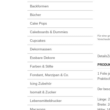
Backformen
Bücher
Cake Pops
Cakeboards & Dummies
Für eine gr
Vorschaubi
Cupcakes
Dekormassen
Details
Z
Essbare Dekore
PRODU
Farben & Stifte
1 Folie 
Fondant, Marzipan & Co.
Praktis
Icing Zubehör
Der beso
Isomalt & Zucker
Länge: 
Lebensmitteldrucker
Breite:
Macarons
Höhe: 