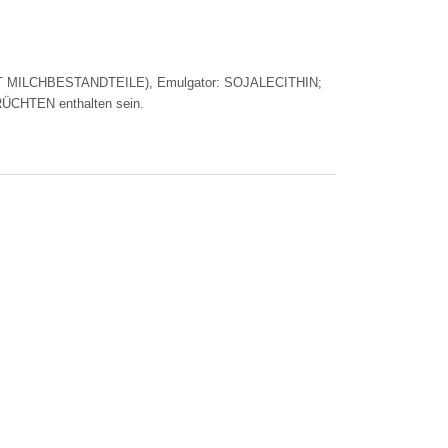
T MILCHBESTANDTEILE), Emulgator: SOJALECITHIN;
RÜCHTEN enthalten sein.