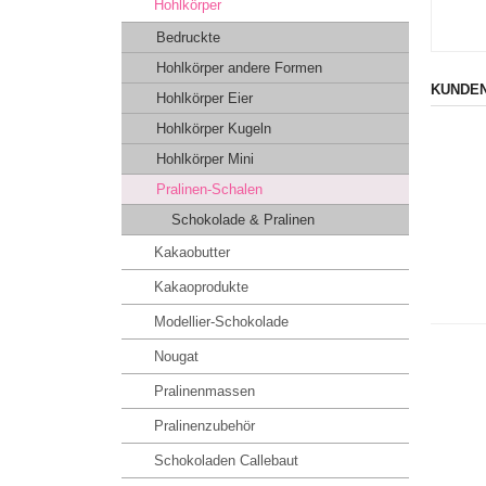
Hohlkörper
Bedruckte
Hohlkörper andere Formen
KUNDEN
Hohlkörper Eier
Hohlkörper Kugeln
Hohlkörper Mini
Pralinen-Schalen
Schokolade & Pralinen
Kakaobutter
Kakaoprodukte
Modellier-Schokolade
Nougat
Pralinenmassen
Pralinenzubehör
Schokoladen Callebaut