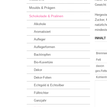
Gewicht:
Moulds & Prägen
Hergeste
Schokolade & Pralinen
Zucker,
Alkohole
natürli
mindeste
Aromatisiert
INHALT
Aufleger
Auflegerformen
Brennwe
Backtropfen
Fett
Bio-Kuvertüre
davon
Dekor
ges.Fett
Kohlenh
Dekor-Folien
Echtgold & Echtsilber
Fülltrichter
Ganzjahr