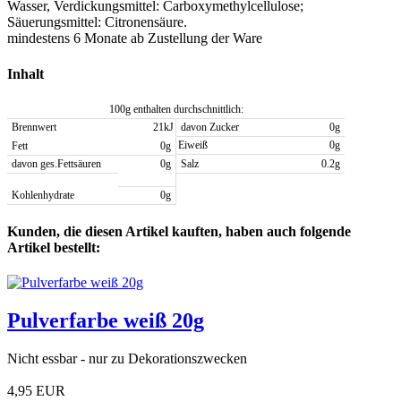
Wasser, Verdickungsmittel: Carboxymethylcellulose;
Säuerungsmittel: Citronensäure.
mindestens 6 Monate ab Zustellung der Ware
Inhalt
100g enthalten durchschnittlich:
Brennwert
21kJ
davon Zucker
0g
Eiweiß
0g
Fett
0g
davon ges.Fettsäuren
0g
Salz
0.2g
Kohlenhydrate
0g
Kunden, die diesen Artikel kauften, haben auch folgende
Artikel bestellt:
Pulverfarbe weiß 20g
Nicht essbar - nur zu Dekorationszwecken
4,95 EUR