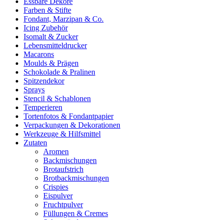
Essbare Dekore
Farben & Stifte
Fondant, Marzipan & Co.
Icing Zubehör
Isomalt & Zucker
Lebensmitteldrucker
Macarons
Moulds & Prägen
Schokolade & Pralinen
Spitzendekor
Sprays
Stencil & Schablonen
Temperieren
Tortenfotos & Fondantpapier
Verpackungen & Dekorationen
Werkzeuge & Hilfsmittel
Zutaten
Aromen
Backmischungen
Brotaufstrich
Brotbackmischungen
Crispies
Eispulver
Fruchtpulver
Füllungen & Cremes