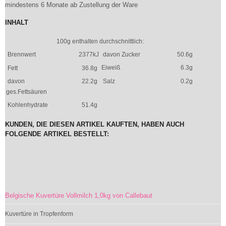
mindestens 6 Monate ab Zustellung der Ware
INHALT
100g enthalten durchschnittlich:
Brennwert
2377kJ
davon Zucker
50.6g
Eiweiß
6.3g
Fett
36.8g
davon
22.2g
Salz
0.2g
ges.Fettsäuren
Kohlenhydrate
51.4g
KUNDEN, DIE DIESEN ARTIKEL KAUFTEN, HABEN AUCH
FOLGENDE ARTIKEL BESTELLT:
Belgische Kuvertüre Vollmilch 1,0kg von Callebaut
Kuvertüre in Tropfenform