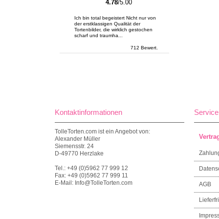
4.78
/5.00
Ich bin total begeistert Nicht nur von
der erstklassigen Qualität der
Tortenbilder, die wirklich gestochen
scharf und traumha...
712 Bewert.
Kontaktinformationen
Service
TolleTorten.com ist ein Angebot von:
Vertra
Alexander Müller
Siemensstr. 24
Zahlun
D-49770 Herzlake
Tel.: +49 (0)5962 77 999 12
Datens
Fax: +49 (0)5962 77 999 11
E-Mail: Info@TolleTorten.com
AGB
Lieferfri
Impres