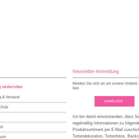
Newsletter-Anmeldung
Melden Sie sich an um unsere Vorteile 
g widerrufen
ßen
g & Versand
ANMELDEN
chutz
Ich bin damit einverstanden, dass Si
regelmäßig Informationen zu folgen
st
Produktsortiment per E-Mail zuschic
Tortendekoration, Tortenfotos, Back
sum