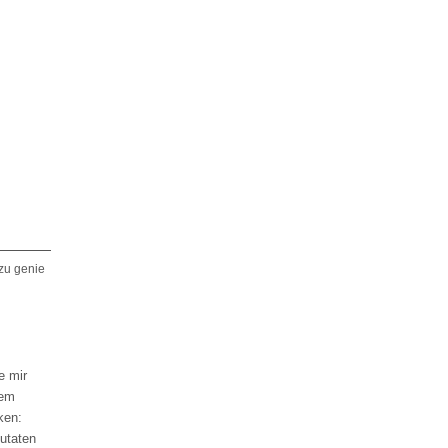
zu genie
e mir
dem
ken:
zutaten