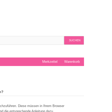
SUCHEN
Merkzettel
Warenkorb
n?
rchzuführen. Diese müssen in Ihrem Browser
nd die entsprechende Anleitung dazu.