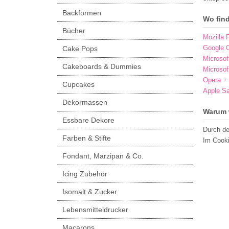
Backformen
Wo fin
Bücher
Mozilla F
Google 
Cake Pops
Microsof
Cakeboards & Dummies
Microsof
Opera
Cupcakes
Apple Sa
Dekormassen
Warum 
Essbare Dekore
Durch de
Farben & Stifte
Im Cooki
Fondant, Marzipan & Co.
Icing Zubehör
Isomalt & Zucker
Lebensmitteldrucker
Macarons